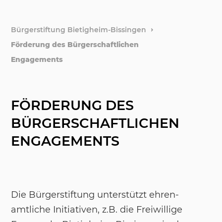
Bürgerstiftung Bietigheim-Bissingen
Förderung des Bürgerschaftlichen
Engagements
FÖRDERUNG DES
BÜRGERSCHAFTLICHEN
ENGAGEMENTS
Die Bür­ger­stif­tung un­ter­s­tützt eh­ren­
amt­li­che In­itia­ti­ven, z.B. die Frei­wil­li­ge