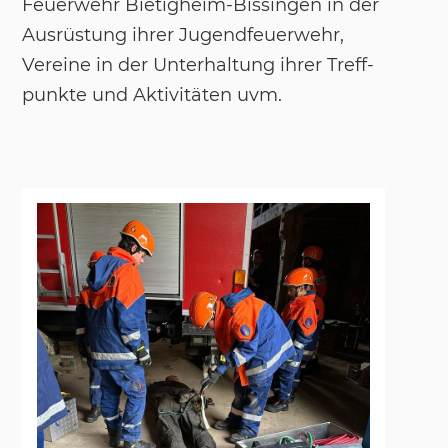
Feu­er­wehr Bie­tig­heim-Bis­sin­gen in der
Aus­rüs­tung ih­rer Ju­gend­feu­er­wehr,
Ver­ei­ne in der Un­ter­hal­tung ih­rer Treff­
punk­te und Ak­ti­vitä­ten uvm.